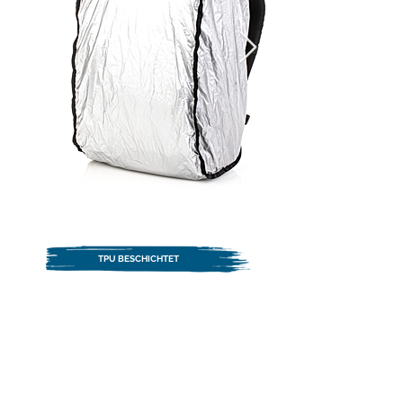
TPU BESCHICHTET
Das Tenba Helix All Weather-Gewebe ist
TPUbeschichtet und bietet extreme Haltbarkeit
und Wetterbeständigkeit.