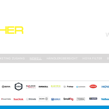
HER
W
S
KETING ZUGANG
NEWELL
HÄNDLERÜBERSICHT
HOYA FILTER