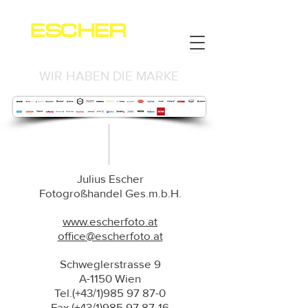
ESCHER
NEWS
WIR HABEN DIE MARKE
Julius Escher
Fotogroßhandel Ges.m.b.H.
www.escherfoto.at
office@escherfoto.at
Schweglerstrasse 9
A-1150 Wien
Tel.(+43/1)985 97 87-0
Fax.(+43/1)985 97 87-16