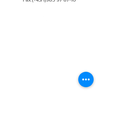
Julius Escher Fotogroßhandel
GmbH.
Schweglerstrasse 9
1150 Wien
Austria
mail
office@escherfoto.at
Telefon:
+43 1 985 97 87
Händlerübersicht
Impressum
​
Datenschutz
AGB