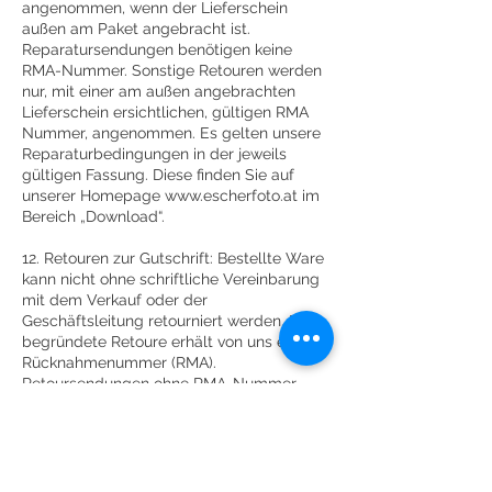
angenommen, wenn der Lieferschein
außen am Paket angebracht ist.
Reparatursendungen benötigen keine
RMA-Nummer. Sonstige Retouren werden
nur, mit einer am außen angebrachten
Lieferschein ersichtlichen, gültigen RMA
Nummer, angenommen. Es gelten unsere
Reparaturbedingungen in der jeweils
gültigen Fassung. Diese finden Sie auf
unserer Homepage
www.escherfoto.at
im
Bereich „Download“.
12. Retouren zur Gutschrift: Bestellte Ware
kann nicht ohne schriftliche Vereinbarung
mit dem Verkauf oder der
Geschäftsleitung retourniert werden. Die
begründete Retoure erhält von uns eine
Rücknahmenummer (RMA).
Retoursendungen ohne RMA-Nummer
werden unfrei an den Absender
retourniert. Die Ware aus
Retoursendungen wird unsererseits
kontrolliert, gereinigt und neu verpackt.
Daher wird eine Bearbeitungsgebühr von