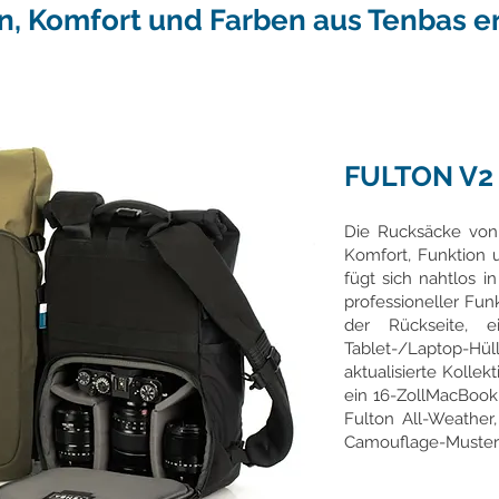
n, Komfort und Farben aus Tenbas e
FULTON V2
Die Rucksäcke von 
Komfort, Funktion 
fügt sich nahtlos 
professioneller Fun
der Rückseite, ei
Tablet-/Laptop-H
aktualisierte Kollek
ein 16-ZollMacBook
Fulton All-Weathe
Camouflage-Muster k