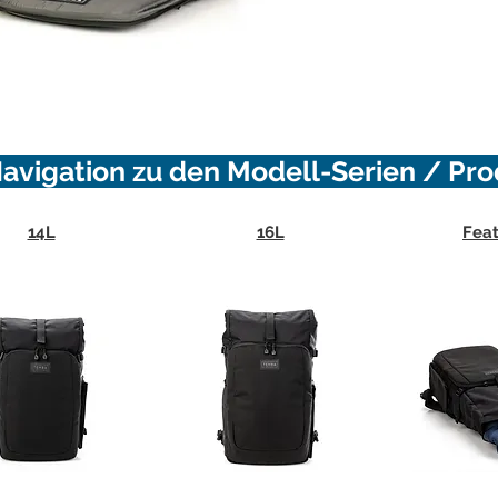
igation zu den Modell-Serien / P
14L
16L
Feat