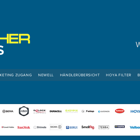
HER
W
S
KETING ZUGANG
NEWELL
HÄNDLERÜBERSICHT
HOYA FILTER