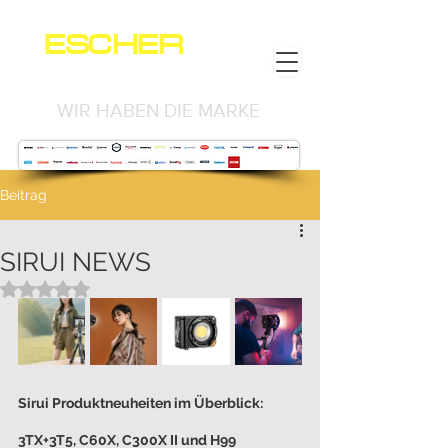
ESCHER
NEWS
WIR HABEN DIE MARKE
Beitrag
SIRUI NEWS
Mit NaN von 5 Sternen bewertet.
Sirui Produktneuheiten im Überblick: 
3TX+3T5, C60X, C300X II und H99 