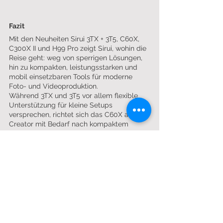
Fazit
Mit den Neuheiten Sirui 3TX + 3T5, C60X, 
C300X II und H99 Pro zeigt Sirui, wohin die 
Reise geht: weg von sperrigen Lösungen, 
hin zu kompakten, leistungsstarken und 
mobil einsetzbaren Tools für moderne 
Foto- und Videoproduktion.
Während 3TX und 3T5 vor allem flexible 
Unterstützung für kleine Setups 
versprechen, richtet sich das C60X an 
Creator mit Bedarf nach kompaktem 
Dauerlicht. Das C300X II bringt starke 
300W-Leistung in ein erstaunlich kleines 
Gehäuse, und der H99 Pro/Ultra ergänzt 
mobile Licht-Setups mit einer praxisnahen 
Stromlösung.
Sirui spricht damit gezielt eine Zielgruppe 
an, die effizient, leicht und ortsunabhängig 
arbeiten möchte – also genau die 
Anforderungen, die heute in vielen 
Produktionsumgebungen zählen.