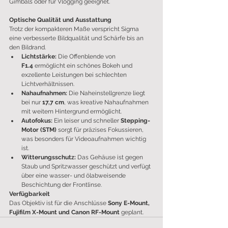
Gimbals oder für Vlogging geeignet.
Optische Qualität und Ausstattung
Trotz der kompakteren Maße verspricht Sigma 
eine verbesserte Bildqualität und Schärfe bis an 
den Bildrand.
Lichtstärke:
 Die Offenblende von 
F1.4
 ermöglicht ein schönes Bokeh und 
exzellente Leistungen bei schlechten 
Lichtverhältnissen.
Nahaufnahmen:
 Die Naheinstellgrenze liegt 
bei nur 
17,7 cm
, was kreative Nahaufnahmen 
mit weitem Hintergrund ermöglicht.
Autofokus:
 Ein leiser und schneller 
Stepping-
Motor (STM)
 sorgt für präzises Fokussieren, 
was besonders für Videoaufnahmen wichtig 
ist.
Witterungsschutz:
 Das Gehäuse ist gegen 
Staub und Spritzwasser geschützt und verfügt 
über eine wasser- und ölabweisende 
Beschichtung der Frontlinse.
Verfügbarkeit
Das Objektiv ist für die Anschlüsse 
Sony E-Mount, 
Fujifilm X-Mount und Canon RF-Mount
 geplant.