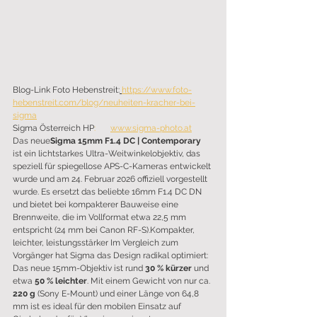
Blog-Link Foto Hebenstreit:
https://www.foto-
hebenstreit.com/blog/neuheiten-kracher-bei-
sigma
Sigma
Österreich
HP
:
www.sigma-photo.at
Das neue
Sigma 15mm F1.4 DC | Contemporary
ist ein lichtstarkes Ultra-Weitwinkelobjektiv, das 
speziell für spiegellose APS-C-Kameras entwickelt 
wurde und am 24. Februar 2026 offiziell vorgestellt 
wurde. Es ersetzt das beliebte 16mm F1.4 DC DN 
und bietet bei kompakterer Bauweise eine 
Brennweite, die im Vollformat etwa 22,5 mm 
entspricht (24 mm bei Canon RF-S).Kompakter, 
leichter, leistungsstärker Im Vergleich zum 
Vorgänger hat Sigma das Design radikal optimiert: 
Das neue 15mm-Objektiv ist rund 
30 % kürzer
 und 
etwa 
50 % leichter
. Mit einem Gewicht von nur ca. 
220 g
 (Sony E-Mount) und einer Länge von 64,8 
mm ist es ideal für den mobilen Einsatz auf 