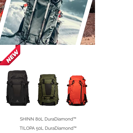
Erfahrungsbericht von
Sebastian Juhn
@ Foto Schneider
SHINN 80L DuraDiamond™
TILOPA 50L DuraDiamond™