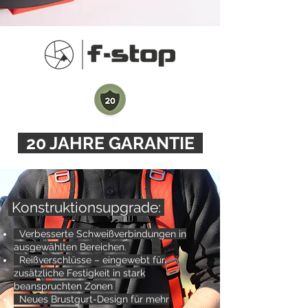
20 JAHRE GARANTIE
Konstruktionsupgrade:
Verbesserte Schweißverbindungen in
ausgewählten Bereichen.
Reißverschlüsse – eingewebt für
zusätzliche Festigkeit in stark
beanspruchten Zonen
Neues Brustgurt-Design für mehr