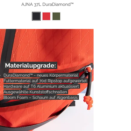
AJNA 37L DuraDiamond™
Materialupgra
de:
DuraDiamond™ - neues Körpermaterial
Futtermaterial auf 70d Ripstop aufgewertet
Hardware auf T6 Aluminium aktualisiert
Ausgewählte Kunststoffschnallen
Bloom Foam – Schaum auf Algenbasis