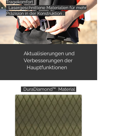
Tragekomfort
Lasergeschnittene Materialien für mehr
Präzision in der Konstruktion .
Aktualisierungen und
Verbesserungen der
Hauptfunktionen
DuraDiamond™ Material